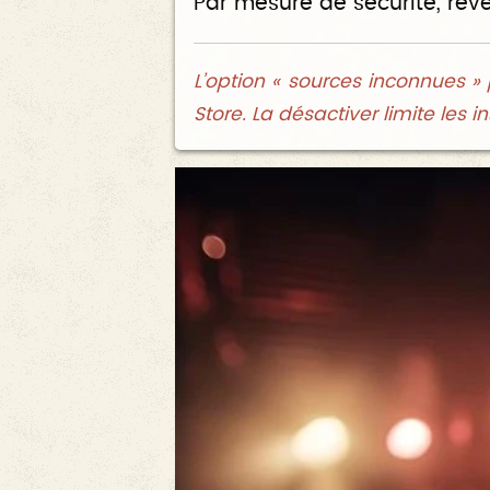
Par mesure de sécurité, reven
L’option « sources inconnues »
Store. La désactiver limite les i