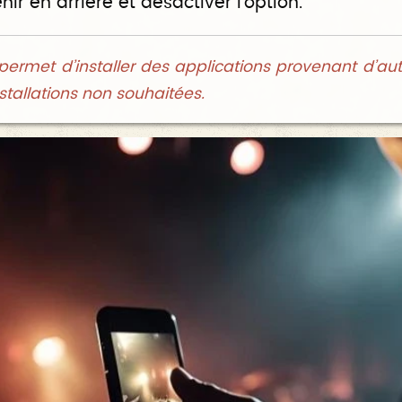
ir en arrière et désactiver l’option.
 permet d’installer des applications provenant d’au
nstallations non souhaitées.