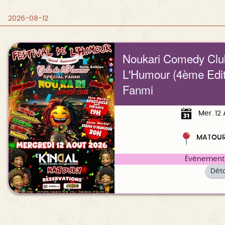
2026-08-12
Noukari Comedy Clu
L'Humour (4ème Edit
Fanmi
Mer. 12
MATOU
Événement 
Déta