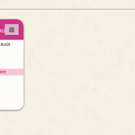
ou
7 Août
ire