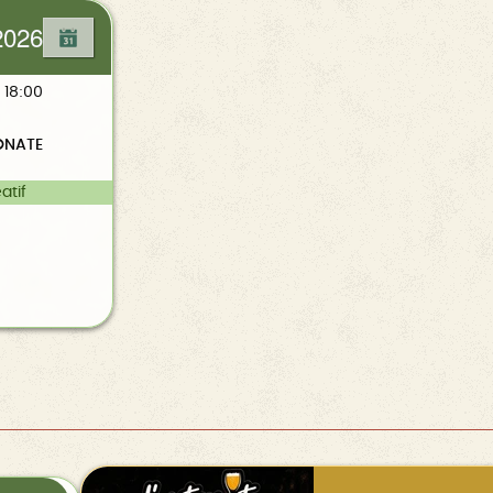
2026
 18:00
ONATE
atif