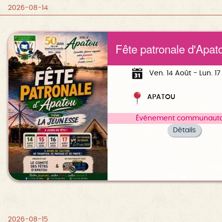
2026-08-14
Fête patronale d'Apat
Ven. 14 Août - Lun. 1
APATOU
Événement communauta
Détails
2026-08-15