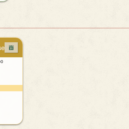
se
00