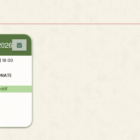
2026
| 18:00
NATE
atif