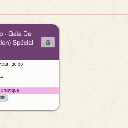
b - Gala De
ion) Spécial
 Août | 20:00
RY
artistique
ils