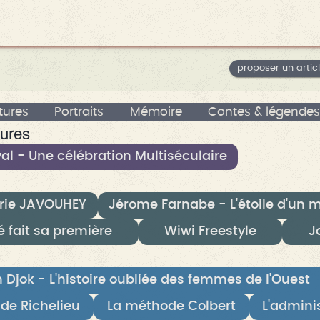
proposer un artic
ltures
Portraits
Mémoire
Contes & légendes
tures
al - Une célébration Multiséculaire
ie JAVOUHEY
Jérome Farnabe - L'étoile d'un 
é fait sa première
Wiwi Freestyle
J
Djok - L'histoire oubliée des femmes de l'Ouest
de Richelieu
La méthode Colbert
L'admini