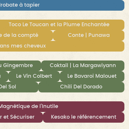
robate à tapier
Toco Le Toucan et la Plume Enchantée
e de la compté
Conte | Punawa
e dans mes cheveux
au Gingembre
Coktail | La Margawiyann
u
Le Vin Colbert
Le Bavaroi Malouet
Del Sol
Chili Del Dorado
Magnétique de l'Inutile
er et Sécuriser
Kesako le référencement