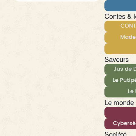
Contes & 
CONTE
Madem
Saveurs
Jus de 
Le Putip
Le
Le monde 
Cyberséc
Société