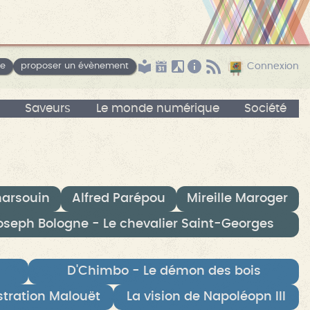
le
proposer un évènement
Connexion
Saveurs
Le monde numérique
Société
marsouin
Alfred Parépou
Mireille Maroger
oseph Bologne - Le chevalier Saint-Georges
D'Chimbo - Le démon des bois
stration Malouët
La vision de Napoléopn III