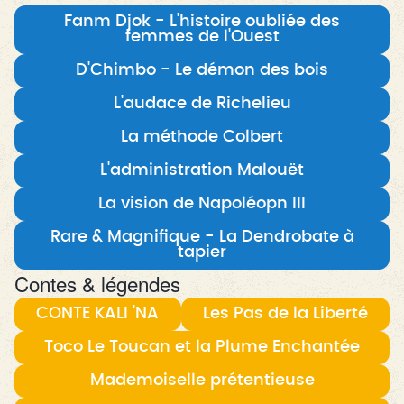
Fanm Djok - L'histoire oubliée des
femmes de l'Ouest
D'Chimbo - Le démon des bois
L'audace de Richelieu
La méthode Colbert
L'administration Malouët
La vision de Napoléopn III
Rare & Magnifique - La Dendrobate à
tapier
Contes & légendes
CONTE KALI 'NA
Les Pas de la Liberté
Toco Le Toucan et la Plume Enchantée
Mademoiselle prétentieuse