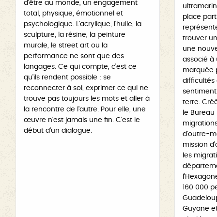
d'être au monde, un engagement
ultramari
total, physique, émotionnel et
place parti
psychologique. L'acrylique, l'huile, la
représent
sculpture, la résine, la peinture
trouver un
murale, le street art ou la
une nouvell
performance ne sont que des
associé à
langages. Ce qui compte, c'est ce
marquée pa
qu'ils rendent possible : se
difficultés
reconnecter à soi, exprimer ce qui ne
sentiment 
trouve pas toujours les mots et aller à
terre. Créé
la rencontre de l'autre. Pour elle, une
le Bureau
œuvre n'est jamais une fin. C'est le
migration
début d'un dialogue.
d’outre-m
mission d
les migrat
départeme
l’Hexagone
160 000 pe
Guadeloupe
Guyane et