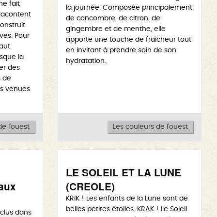
ne fait
la journée. Composée principalement
 racontent
de concombre, de citron, de
onstruit
gingembre et de menthe, elle
ves. Pour
apporte une touche de fraîcheur tout
faut
en invitant à prendre soin de son
rsque la
hydratation.
er des
s de
ons venues
e l'ouest
Les couleurs de l'ouest
LE SOLEIL ET LA LUNE
aux
(CREOLE)
KRIK ! Les enfants de la Lune sont de
belles petites étoiles. KRAK ! Le Soleil
nclus dans