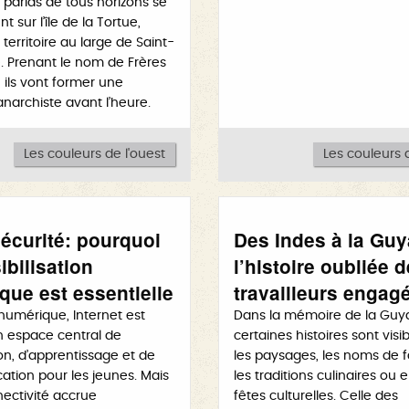
s parias de tous horizons se
 sur l’île de la Tortue,
territoire au large de Saint-
 Prenant le nom de Frères
, ils vont former une
anarchiste avant l’heure.
Les couleurs de l'ouest
Les couleurs d
écurité: pourquoi
Des Indes à la Guy
ibilisation
l’histoire oubliée 
que est essentielle
travailleurs engag
 numérique, Internet est
Dans la mémoire de la Guy
 espace central de
certaines histoires sont visi
ion, d’apprentissage et de
les paysages, les noms de f
tion pour les jeunes. Mais
les traditions culinaires ou 
ectivité accrue
fêtes culturelles. Celle des