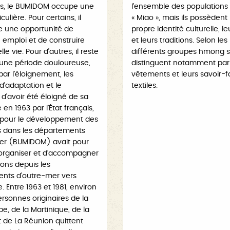
ns, le BUMIDOM occupe une
l’ensemble des populations
culière. Pour certains, il
« Miao », mais ils possèdent 
e une opportunité de
propre identité culturelle, l
 emploi et de construire
et leurs traditions. Selon les
e vie. Pour d’autres, il reste
différents groupes hmong 
 une période douloureuse,
distinguent notamment par 
r l’éloignement, les
vêtements et leurs savoir-f
 d’adaptation et le
textiles.
d’avoir été éloigné de sa
 en 1963 par l’État français,
 pour le développement des
s dans les départements
er (BUMIDOM) avait pour
’organiser et d’accompagner
ions depuis les
nts d’outre-mer vers
. Entre 1963 et 1981, environ
rsonnes originaires de la
, de la Martinique, de la
 de La Réunion quittent