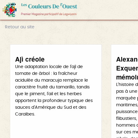
Retour au site
Ajì créole
Alexan
Exquem
Une adaptation locale de l’ajì de
tomate de àrbol : la fraîcheur
mémoir
acidulée du maracuja remplace le
L’histoire
caractère fruité du tamarillo, tandis
pas à une 
que le piment, l’ail et les herbes
marquée p
apportent la profondeur typique des
maritimes, 
sauces d’Amérique du Sud et des
puissance
Caraïbes.
flibustiers
hommes qu
sur ces me