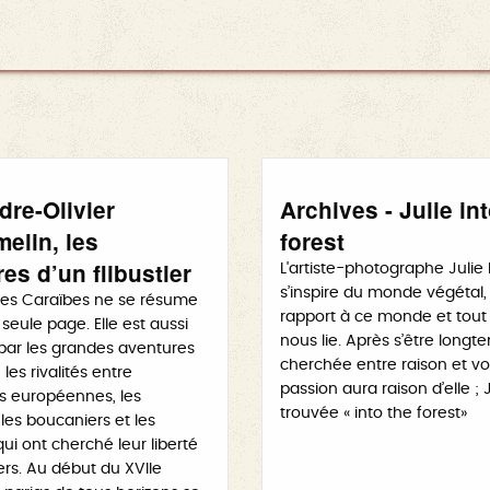
dre-Olivier
Archives - Julie in
elin, les
forest
es d’un flibustier
L'artiste-photographe Julie
s’inspire du monde végétal,
 des Caraïbes ne se résume
rapport à ce monde et tout
seule page. Elle est aussi
nous lie. Après s’être longt
ar les grandes aventures
cherchée entre raison et vo
les rivalités entre
passion aura raison d’elle ; J
s européennes, les
trouvée « into the forest»
, les boucaniers et les
i ont cherché leur liberté
rs. Au début du XVIIe