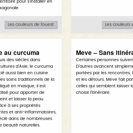
territoire pour s’installer en
xagonale.
Les couleurs de l'ouest
Les couleurs d
e au curcuma
Meve – Sans itinér
puis des siècles dans
Certaines personnes suiven
cultures d'Asie, le curcuma
D'autres avancent simplem
ié aussi bien en cuisine
portées par les rencontres, 
es soins traditionnels de la
et les détours. Meve fait par
iqué en masque, il est
celles qui semblent laisser l
ilisé pour apporter de
choisir l'itinéraire.
teint et laisser la peau
ce à ses propriétés
tes et anti-inflammatoires,
précié dans de nombreuses
e beauté naturelles.