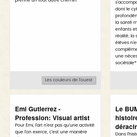
prenne un tout autre chemin.
s’accompa
dont le c
profondéme
la santé m
enfants et
réalité, la
élèves n’e
complémen
une néces
sociétale*
Les couleurs de l'ouest
Emi Gutierrez -
Le BUM
Profession: Visual artist
histoir
déraci
Pour Emi, l'art n'est pas qu’une activité
que l'on exerce, c'est une manière
Dans l’hist