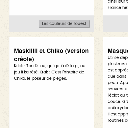
ainsi leur 
France he
Les couleurs de l'ouest
Maskilili et Chiko (version
Masqu
créole)
Utilisé de
plusieurs 
Krick : Tou lé jou, goligo k'alé la pi, ou
est appréc
jou li ka rété. Krak : C'est l'histoire de
que dans l
Chiko, le poseur de pièges.
peau. Appl
souvent ut
l'éclat au 
douce. Grâ
antioxydan
il est ap
routines d