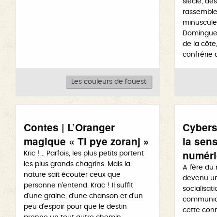
siècle, de
rassemblent
minuscule 
Domingue.
de la côte
confrérie 
Les couleurs de l'ouest
Contes | L’Oranger
Cybers
magique « Ti pye zoranj »
la sens
numéri
Kric !... Parfois, les plus petits portent
les plus grands chagrins. Mais la
A l'ère du
nature sait écouter ceux que
devenu un
personne n'entend. Krac ! Il suffit
socialisat
d'une graine, d'une chanson et d'un
communica
peu d'espoir pour que le destin
cette conn