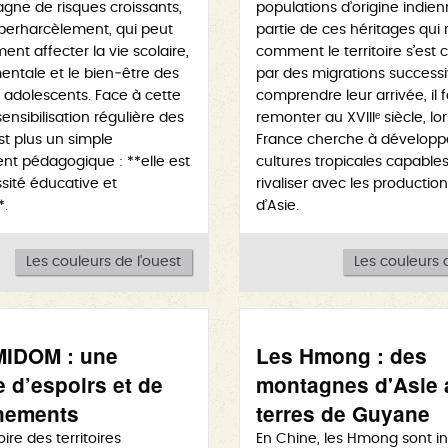
gne de risques croissants,
populations d’origine indien
yberharcèlement, qui peut
partie de ces héritages qui
nt affecter la vie scolaire,
comment le territoire s’est c
entale et le bien‑être des
par des migrations successi
 adolescents. Face à cette
comprendre leur arrivée, il 
 sensibilisation régulière des
remonter au XVIIIᵉ siècle, lo
st plus un simple
France cherche à développ
t pédagogique : **elle est
cultures tropicales capable
sité éducative et
rivaliser avec les producti
*.
d’Asie.
Les couleurs de l'ouest
Les couleurs d
IDOM : une
Les Hmong : des
e d’espoirs et de
montagnes d'Asie 
nements
terres de Guyane
oire des territoires
En Chine, les Hmong sont i